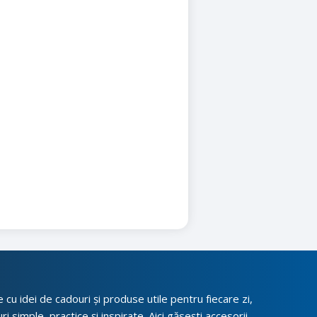
cu idei de cadouri și produse utile pentru fiecare zi,
i simple, practice și inspirate. Aici găsești accesorii