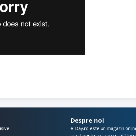
Despre noi
usive
e-Day.ro este un magazin online 
creat pentru cei care caută lucrur