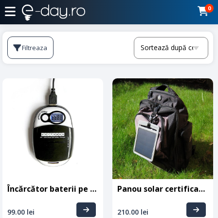
0
Filtreaza
Încărcător baterii pe USB (V2) – PortaPow
Panou solar certificat IPX4 – PortaPow
99.00
lei
210.00
lei