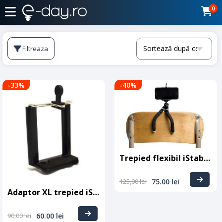
0
Filtreaza
-33
%
-40
%
Trepied flexibil iStabilizer
125,00
lei
75.00
lei
Adaptor XL trepied iStabilizer
90,00
lei
60.00
lei