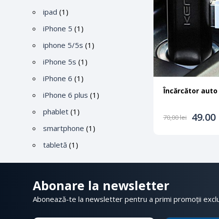
ipad
(1)
iPhone 5
(1)
iphone 5/5s
(1)
iPhone 5s
(1)
iPhone 6
(1)
Încărcător auto
iPhone 6 plus
(1)
phablet
(1)
49.00
70,00
lei
smartphone
(1)
tabletă
(1)
Abonare la newsletter
Abonează-te la newsletter pentru a primi promoții excl