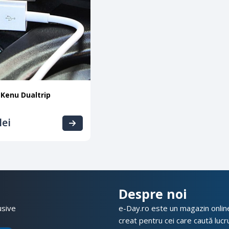
 Kenu Dualtrip
lei
Despre noi
usive
e-Day.ro este un magazin online 
creat pentru cei care caută lucrur