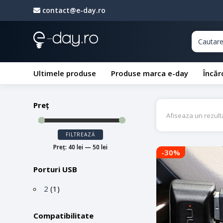
contact@e-day.ro
Ultimele produse
Produse marca e-day
Încăr
Preț
Afiseaza un rezult
Preț
Preț
FILTREAZĂ
minim
maxim
Preț:
40 lei
—
50 lei
-30
%
Porturi USB
2
(1)
Compatibilitate