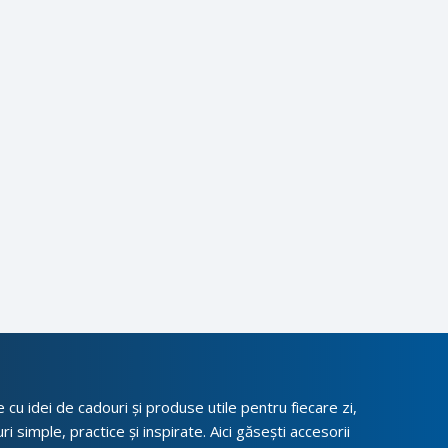
cu idei de cadouri și produse utile pentru fiecare zi,
i simple, practice și inspirate. Aici găsești accesorii