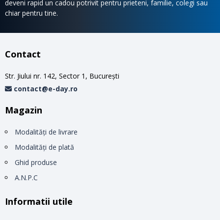
deveni rapid un cadou potrivit pentru prieteni, familie, colegi sau
chiar pentru tine.
Contact
Str. Jiului nr. 142, Sector 1, Bucureşti
contact@e-day.ro
Magazin
Modalităţi de livrare
Modalităţi de plată
Ghid produse
A.N.P.C
Informatii utile