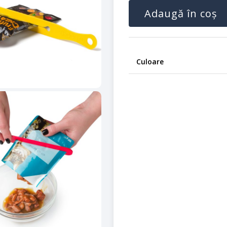
Adaugă în coș
Funcționează și pe alte tipuri
fie de lățime maximă 10 cm și
Culoare