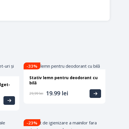
ște apă și detergent de vase sau săpun. Nu se
pălat vase. PLA-ul este bio degradabil și la
ă-și facă de cap în acest sens. 🙂
l folosit este PLA, nu plasticul clasic,
adabil la nivel de câțiva ani.
-33
%
Stativ lemn pentru deodorant cu
bilă
dget-
19.99
lei
29,99
lei
-23
%