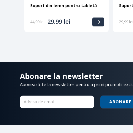
Suport din lemn pentru tabletă
Suport
29.99
lei
44,99
lei
29,99
le
Abonare la newsletter
Abonează-te la newsletter pentru a primi promoții excl
ABONARE