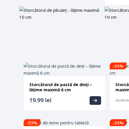
-33
%
Storcătorul de pastă de dinți –
Storcă
lățime maximă 6 cm
maxim
19.99
lei
29,99
le
-33
%
-33
%