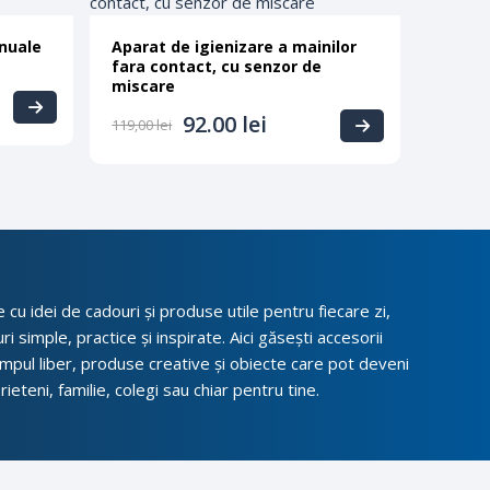
nuale
Aparat de igienizare a mainilor
fara contact, cu senzor de
miscare
92.00
lei
119,00
lei
cu idei de cadouri și produse utile pentru fiecare zi,
i simple, practice și inspirate. Aici găsești accesorii
impul liber, produse creative și obiecte care pot deveni
ieteni, familie, colegi sau chiar pentru tine.