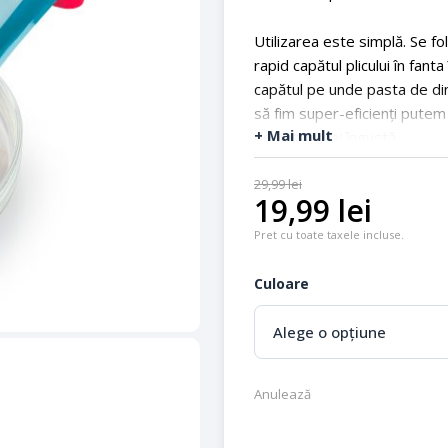
Utilizarea este simplă. Se f
rapid capătul plicului în fant
capătul pe unde pasta de dinț
să fim super-eficienți putem c
+ Mai mult
devine și mai îngustă.
Player
29,99
lei
Media error: Format(s) not suppo
19,99
lei
video
Descarcă fișierul: https://www.e-day.ro/
Pret cu toate taxele incluse.
content/uploads/2021/11/5464992
Culoare
Anulează