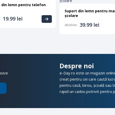
 din lemn pentru telefon
Suport din lemn pentru ma
școlare
19.99
lei
i
39.99
lei
49,99
lei
Despre noi
usive
e-Day.ro este un magazin online 
creat pentru cei care caută lucrur
pentru casă, birou, școală sau t
rapid un cadou potrivit pentru pr