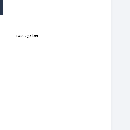
 de plicuri, desigur. Singurele două condiții sunt să
 să nu conțină beton solidificat. 🙂
roșu, galben