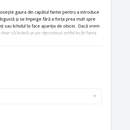
olosește gaura din capătul fantei pentru a introduce
a îngustă și se împinge fără a forța prea mult spre
i sau lichidul își face apariția de obicei. Dacă vrem
hiar să înclină un pic dipozitivul astfel încât fanta
rted or source(s) not found
wp-
7_376358590943473_4354656972621636098_n.mp4?_=1