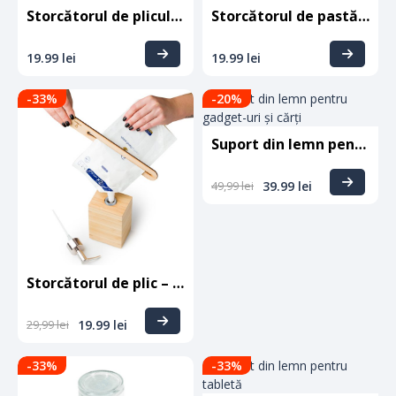
Storcătorul de pliculeț – lățime maximă 10 cm
Storcătorul de pastă de dinți – lățime maximă 6 cm
19.99
lei
19.99
lei
-33
%
-20
%
Suport din lemn pentru gadget-uri și cărți
49,99
lei
39.99
lei
Storcătorul de plic – lățime maximă 15 cm
29,99
lei
19.99
lei
-33
%
-33
%