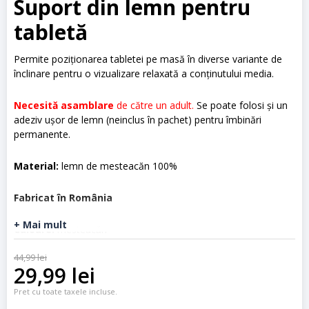
Suport din lemn pentru
tabletă
Permite poziționarea tabletei pe masă în diverse variante de
înclinare pentru o vizualizare relaxată a conținutului media.
Necesită asamblare
de către un adult.
Se poate folosi și un
adeziv ușor de lemn (neinclus în pachet) pentru îmbinări
permanente.
Material:
lemn de mesteacăn 100%
Fabricat în România
+ Mai mult
Culoare:
mesteacăn
44,99
lei
Dimensiuni asamblat:
17 x 16 x 16 cm
Prețul
Prețul
29,99
lei
inițial
curent
Dimensiuni neasamblat:
Pret cu toate taxele incluse.
25 x 15 x 0,4 cm