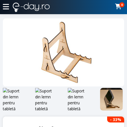
0
- 33
%