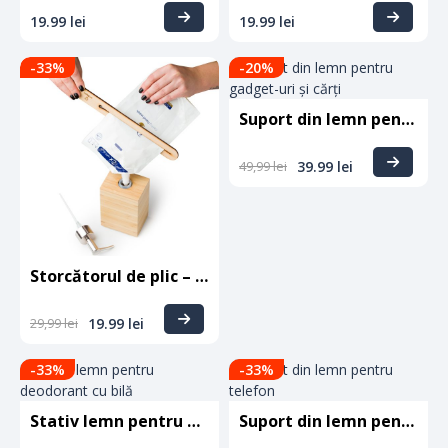
19.99
lei
19.99
lei
-33
%
-20
%
Suport din lemn pentru gadget-uri și cărți
49,99
lei
39.99
lei
Storcătorul de plic – lățime maximă 15 cm
29,99
lei
19.99
lei
-33
%
-33
%
Stativ lemn pentru deodorant cu bilă
Suport din lemn pentru telefon