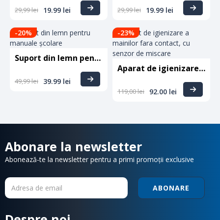
29,99
lei
19.99
lei
29,99
lei
19.99
lei
-20
%
-23
%
Suport din lemn pentru manuale școlare
Aparat de igienizare a mainilor fara contact, cu senzor de miscare
49,99
lei
39.99
lei
119,00
lei
92.00
lei
Abonare la newsletter
Abonează-te la newsletter pentru a primi promoții exclusive
ABONARE
Despre noi