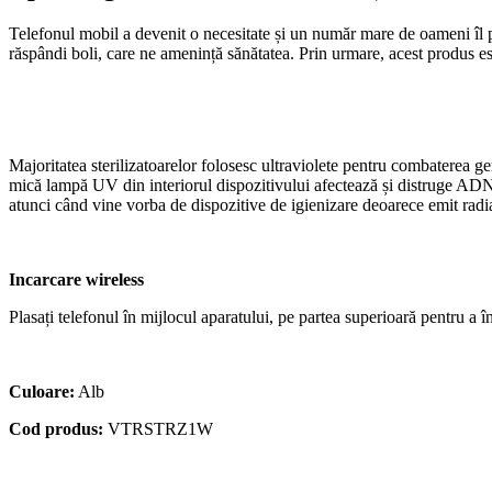
Telefonul mobil a devenit o necesitate și un număr mare de oameni îl poa
răspândi boli, care ne amenință sănătatea. Prin urmare, acest produs es
Majoritatea sterilizatoarelor folosesc ultraviolete pentru combaterea 
mică lampă UV din interiorul dispozitivului afectează și distruge ADN-ul
atunci când vine vorba de dispozitive de igienizare deoarece emit radi
Incarcare wireless
Plasați telefonul în mijlocul aparatului, pe partea superioară pentru a î
Culoare:
Alb
Cod produs:
VTRSTRZ1W