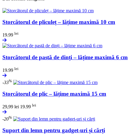
Storcătorul de pliculeț – lățime maximă 10 cm
lei
19.99
Storcătorul de pastă de dinți – lățime maximă 6 cm
lei
19.99
%
-33
Storcătorul de plic – lățime maximă 15 cm
lei
29,99
lei
19.99
%
-20
Suport din lemn pentru gadget-uri și cărți