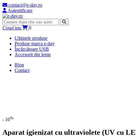
contact@e-day.ro
Autentificare
Cosul tau
0
Ultimele produse
Produse marca e-day
Încărcătoare USB
Accesorii din lemn
Blog
Contact
%
- 10
Aparat igienizat cu ultraviolete (UV cu L