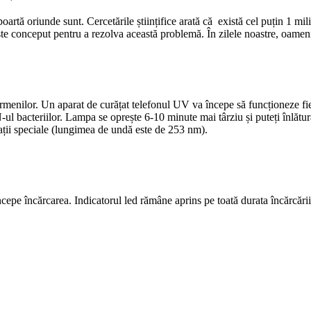
rtă oriunde sunt. Cercetările științifice arată că există cel puțin 1 mil
te conceput pentru a rezolva această problemă. În zilele noastre, oameni
germenilor. Un aparat de curățat telefonul UV va începe să funcționeze f
 bacteriilor. Lampa se oprește 6-10 minute mai târziu și puteți înlătura 
ații speciale (lungimea de undă este de 253 nm).
ncepe încărcarea. Indicatorul led rămâne aprins pe toată durata încărcării