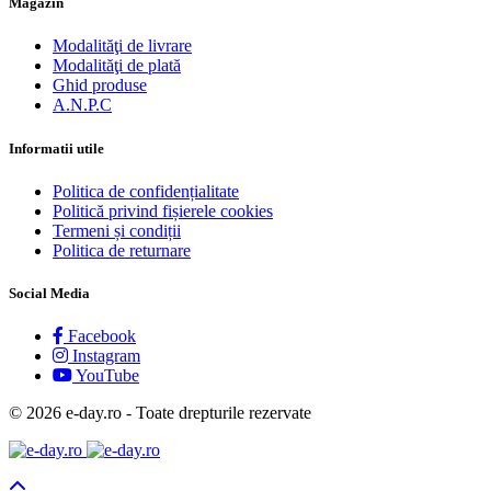
Magazin
Modalităţi de livrare
Modalităţi de plată
Ghid produse
A.N.P.C
Informatii utile
Politica de confidențialitate
Politică privind fișierele cookies
Termeni și condiții
Politica de returnare
Social Media
Facebook
Instagram
YouTube
© 2026 e-day.ro - Toate drepturile rezervate