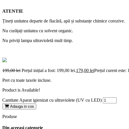
ATENTIE
Țineți unitatea departe de flacără, apă și substanțe chimice corozive.
Nu curățați unitatea cu solvent organic.
Nu priviți lampa ultravioletă mult timp.
199,00
lei
Prețul inițial a fost: 199,00 lei.
179,00
lei
Prețul curent este: 
Pret cu toate taxele incluse.
Product is Available!
Cantitate Aparat igienizat cu ultraviolete (UV cu LED)
Adauga in cos
Produse
Din aceeasi categorie