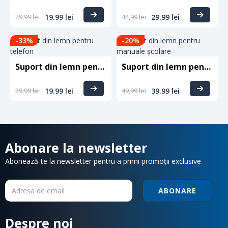
29,99
lei
19.99
lei
44,99
lei
29.99
lei
-33
%
-20
%
Suport din lemn pentru telefon
Suport din lemn pentru manuale școlare
29,99
lei
19.99
lei
49,99
lei
39.99
lei
Abonare la newsletter
Abonează-te la newsletter pentru a primi promoții exclusive
ABONARE
Despre noi