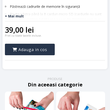
Păstrează cadrurile de memorie în siguranță
Poate păstra până la 8 carduri micro SD (cardurile nu sunt
+ Mai mult
incluse), echivalentul a până la 512 GB de memorie (8x64GB
microSDXC)
39,00
lei
Design ultra subțire – 2.4mm (dimensiunea unui card de
Pret cu toate taxele incluse.
credit)
Posibilitatea de a nota pe eticheta conținutul fiecărui card
Adauga in cos
PRODUSE
Din aceeasi categorie