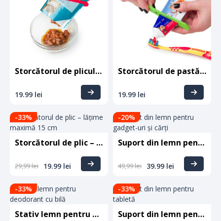
Storcătorul de pliculeț – lățime maximă 10 cm
Storcătorul de pastă de dinți – lățime maximă 6 cm
19.99
lei
19.99
lei
-33
%
-20
%
Storcătorul de plic – lățime maximă 15 cm
Suport din lemn pentru gadget-uri și cărți
29,99
lei
19.99
lei
49,99
lei
39.99
lei
-33
%
-33
%
Stativ lemn pentru deodorant cu bilă
Suport din lemn pentru tabletă