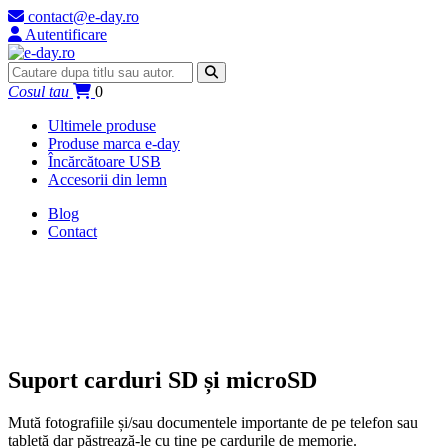
contact@e-day.ro
Autentificare
Cosul tau
0
Ultimele produse
Produse marca e-day
Încărcătoare USB
Accesorii din lemn
Blog
Contact
Suport carduri SD și microSD
Mută fotografiile și/sau documentele importante de pe telefon sau
tabletă dar păstrează-le cu tine pe cardurile de memorie.