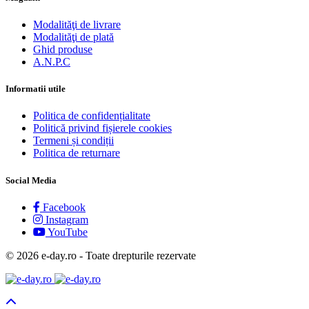
Modalităţi de livrare
Modalităţi de plată
Ghid produse
A.N.P.C
Informatii utile
Politica de confidențialitate
Politică privind fișierele cookies
Termeni și condiții
Politica de returnare
Social Media
Facebook
Instagram
YouTube
© 2026 e-day.ro - Toate drepturile rezervate