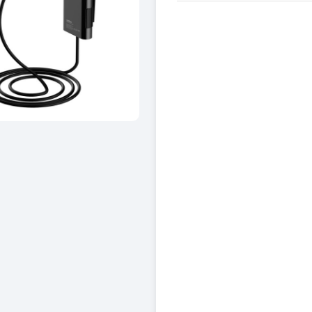
*Tensiune alimentare: 12-2
*Tensiune ieșire: 5V – 9.6A 
*Încărcător principal: 2 x 2.4
*HUB pasageri: 2 x 2.4A
*Lungime cablu: 1.8 m
Culoare
: Negru