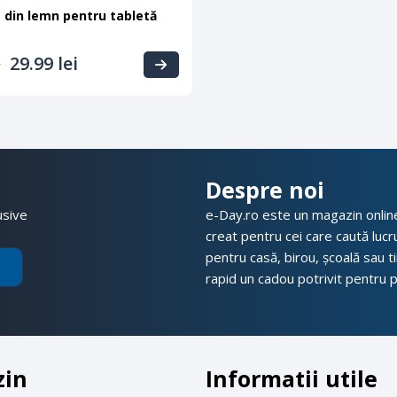
 din lemn pentru tabletă
29.99
lei
i
Despre noi
usive
e-Day.ro este un magazin online 
creat pentru cei care caută lucrur
pentru casă, birou, școală sau t
rapid un cadou potrivit pentru pr
zin
Informatii utile