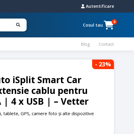
Autentificare
0
Cosul tau
Blog
Contact
- 23
%
to iSplit Smart Car
xtensie cablu pentru
 | 4 x USB | – Vetter
, tablete, GPS, camere foto și alte dispozitive