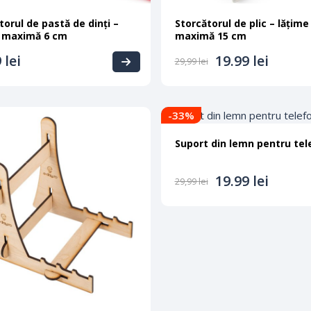
torul de pastă de dinți –
Storcătorul de plic – lățime
e maximă 6 cm
maximă 15 cm
9
lei
19.99
lei
29,99
lei
-33
%
Suport din lemn pentru tel
19.99
lei
29,99
lei