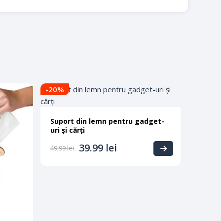
-20
%
Suport din lemn pentru gadget-
uri și cărți
39.99
lei
49,99
lei