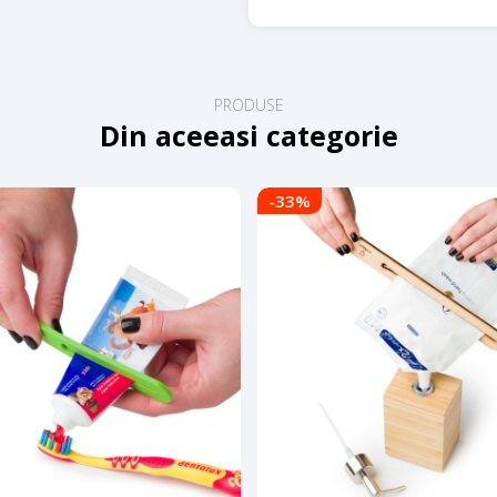
PRODUSE
Din aceeasi categorie
-33
%