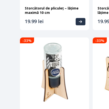
Storcătorul de pliculeț – lățime
Storcă
maximă 10 cm
lățim
19.99
lei
19.9
-33
%
-33
%