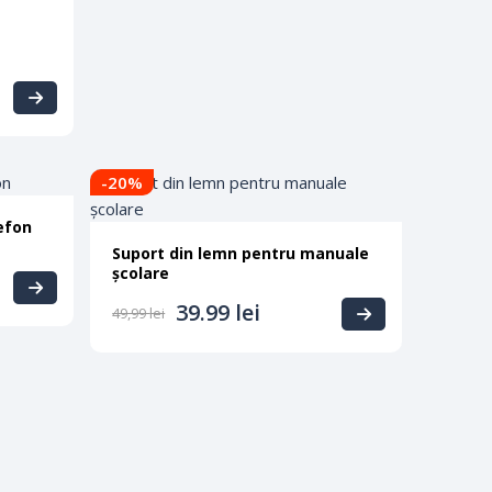
-20
%
efon
Suport din lemn pentru manuale
școlare
39.99
lei
49,99
lei