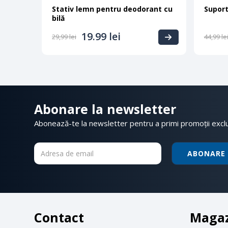
Stativ lemn pentru deodorant cu
Suport
bilă
19.99
lei
29,99
lei
44,99
le
Abonare la newsletter
Abonează-te la newsletter pentru a primi promoții excl
ABONARE
Contact
Maga