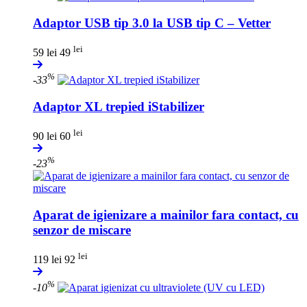
Adaptor USB tip 3.0 la USB tip C – Vetter
lei
59 lei
49
%
-33
Adaptor XL trepied iStabilizer
lei
90 lei
60
%
-23
Aparat de igienizare a mainilor fara contact, cu
senzor de miscare
lei
119 lei
92
%
-10