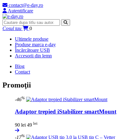
contact@e-day.ro
Autentificare
Cosul tau
0
Ultimele produse
Produse marca e-day
Încărcătoare USB
Accesorii din lemn
Blog
Contact
Promoţii
%
-46
Adaptor trepied iStabilizer smartMount
lei
90 lei
49
%
-17