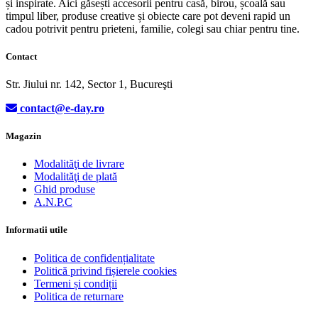
și inspirate. Aici găsești accesorii pentru casă, birou, școală sau
timpul liber, produse creative și obiecte care pot deveni rapid un
cadou potrivit pentru prieteni, familie, colegi sau chiar pentru tine.
Contact
Str. Jiului nr. 142, Sector 1, Bucureşti
contact@e-day.ro
Magazin
Modalităţi de livrare
Modalităţi de plată
Ghid produse
A.N.P.C
Informatii utile
Politica de confidențialitate
Politică privind fișierele cookies
Termeni și condiții
Politica de returnare