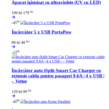
Aparat igienizat cu ultraviolete (UV cu LED)
lei
199 lei
179
%
-45
Încărcător 5 x USB PortaPow
lei
89 lei
49
%
-23
Încărcător auto iSplit Smart Car Charger cu
extensie cablu pentru pasageri 9.6A | 4 x USB |
– Vetter
lei
129 lei
99
%
-30